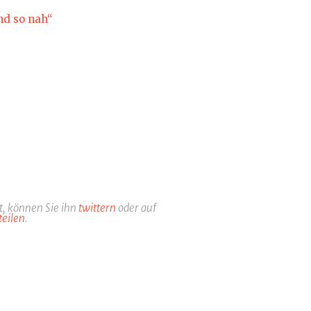
d so nah“
t, können Sie ihn
twittern
oder auf
teilen
.