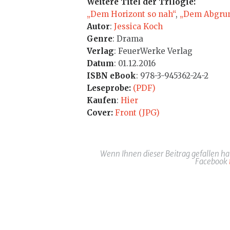
Weitere Titel der Trilogie:
„Dem Horizont so nah“
,
„Dem Abgrun
Autor
:
Jessica Koch
Genre
: Drama
Verlag
: FeuerWerke Verlag
Datum
: 01.12.2016
ISBN eBook
: 978-3-945362-24-2
Leseprobe:
(PDF)
Kaufen
:
Hier
Cover:
Front (JPG)
Wenn Ihnen dieser Beitrag gefallen ha
Facebook