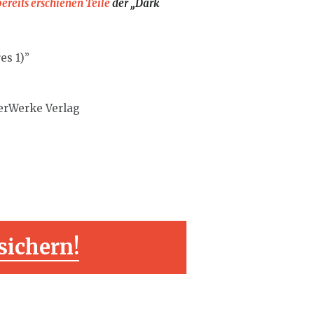
bereits erschienen Teile
der „Dark
es 1)”
erWerke Verlag
sichern!