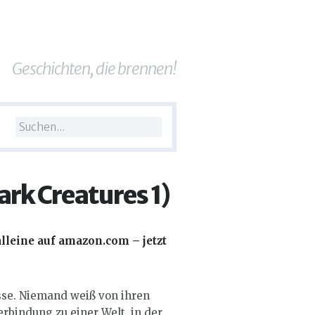
Geschichten, die brennen!
rk Creatures 1)
lleine auf amazon.com – jetzt
sse. Niemand weiß von ihren
rbindung zu einer Welt, in der