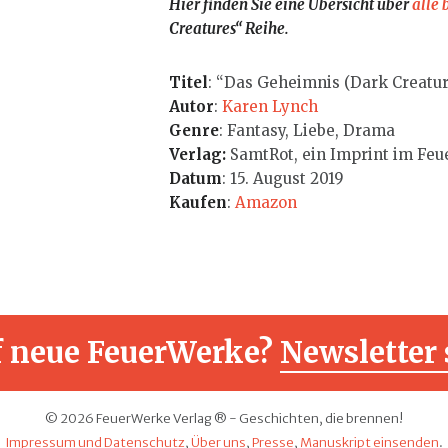
Hier finden Sie eine Übersicht über
alle 
Creatures“ Reihe.
Titel
: “Das Geheimnis (Dark Creatur
Autor
:
Karen Lynch
Genre
: Fantasy, Liebe, Drama
Verlag:
SamtRot, ein Imprint im Feu
Datum
: 15. August 2019
Kaufen
:
Amazon
f neue FeuerWerke?
Newsletter 
© 2026 FeuerWerke Verlag ® - Geschichten, die brennen!
Impressum und Datenschutz
,
Über uns
,
Presse
,
Manuskript einsenden
.