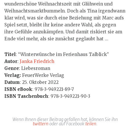
wunderschöne Weihnachtszeit mit Glühwein und
Weihnachtsmarktbummeln. Doch als Tina irgendwann
klar wird, was sie durch eine Beziehung mit Marc aufs
Spiel setzt, bleibt ihr keine andere Wahl, als gegen
ihre Gefühle anzukämpfen. Und damit riskiert sie am
Ende viel mehr, als sie zunächst geglaubt hat …
Titel
: “Winterwünsche im Ferienhaus Talblick”
Autor
:
Janka Friedrich
Genre
: Liebesroman
Verlag:
FeuerWerke Verlag
Datum
: 25. Oktober 2022
ISBN eBook
: 978-3-949221-89-7
ISBN Taschenbuch
: 978-3-949221-90-3
Wenn Ihnen dieser Beitrag gefallen hat, können Sie ihn
twittern
oder auf Facebook
teilen
.