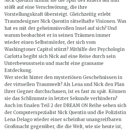
Nick Quentin nimmt sie die Spur des Killers auf und
stößt auf eine Verschwörung, die ihre
Vorstellungskraft übersteigt. Gleichzeitig erlebt
Traumdesigner Nick Quentin rätselhafte Visionen. Was
hat es mit der geheimnisvollen Insel auf sich? Und
warum beobachtet er in seinen Träumen immer
wieder einen Selbstmörder, der sich vom
Washingtoner Capitol stürzt? Mithilfe der Psychologin
Carlotta begibt sich Nick auf eine Reise durch sein
Unterbewusstsein und macht eine grausame
Entdeckung.
Wer steckt hinter den mysteriösen Geschehnissen in
der virtuellen Traumwelt? Als Lena und Nick den Plan
ihrer Gegner durchschauen, ist es fast zu spät. Können
sie das Schlimmste in letzter Sekunde verhindern?
Auch im finalen Teil 2 der DREAM ON Reihe sehen sich
der Computerspezialist Nick Quentin und die Polizistin
Lena Delago wieder einer scheinbar unangreifbaren
Großmacht gegenüber, die die Welt, wie sie heute ist,