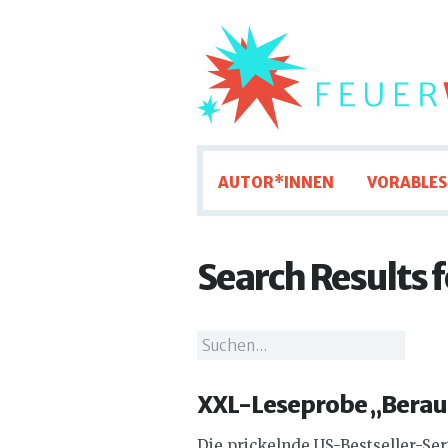
AUTOR*INNEN
VORABLES
Search Results f
XXL-Leseprobe „Beraus
Die prickelnde US-Bestseller-Ser