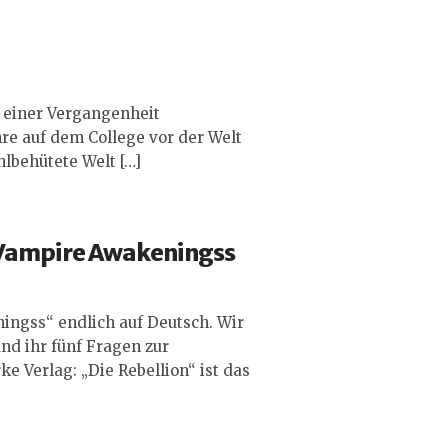
n einer Vergangenheit
ahre auf dem College vor der Welt
hlbehütete Welt […]
Vampire Awakenings
s
nings
s“ endlich auf Deutsch. Wir
nd ihr fünf Fragen zur
e Verlag: „Die Rebellion“ ist das