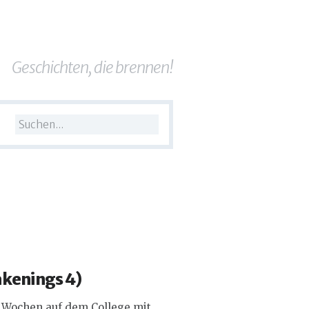
Geschichten, die brennen!
kenings
4)
en Wochen auf dem College mit