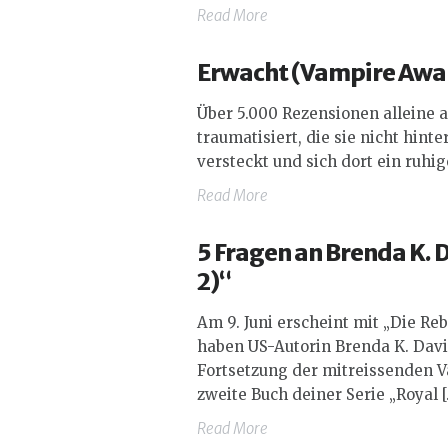
Read More
Erwacht (
Vampire Awa
Über 5.000 Rezensionen alleine 
traumatisiert, die sie nicht hint
versteckt und sich dort ein ruhig
Read More
5 Fragen an Brenda K. D
2)“
Am 9. Juni erscheint mit „Die Reb
haben US-Autorin Brenda K. Davie
Fortsetzung der mitreissenden Va
zweite Buch deiner Serie „Royal [
Read More