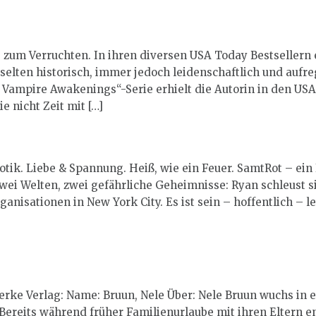
 zum Verruchten. In ihren diversen USA Today Bestsellern 
elten historisch, immer jedoch leidenschaftlich und aufreg
Vampire Awakenings
“-Serie erhielt die Autorin in den US
e nicht Zeit mit […]
ik. Liebe & Spannung. Heiß, wie ein Feuer. SamtRot – ein
: Zwei Welten, zwei gefährliche Geheimnisse: Ryan schleust 
anisationen in New York City. Es ist sein – hoffentlich – l
rke Verlag: Name: Bruun, Nele Über: Nele Bruun wuchs in e
ereits während früher Familienurlaube mit ihren Eltern en