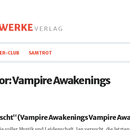
ER-CLUB
SAMTROT
or:
Vampire Awakenings
cht“ (
Vampire Awakenings
Vampire Awa
ie voller Mystik und Leidenschaft. Ian versucht, die letzt